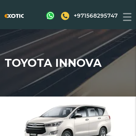
+971568295747
TOYOTA INNOVA